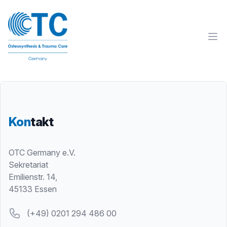
Kon
takt
Postal address
OTC Germany e.V.
Sekretariat
Emilienstr. 14,
45133 Essen
Telefon
(+49) 0201 294 486 00